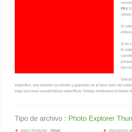
concre
PE4
. 
Ulead e
Si ust
entonc
Si no 
El sis
cuesti
porque
ejecuc
Gracia
especifico, sino también su edición y guardado en el disco duro del orde
pago con unas características específicas. Debajo mostramos el listado 
Tipo de archivo :
Photo Explorer Thum
Autor / Productor -
Ulead
Descripción de