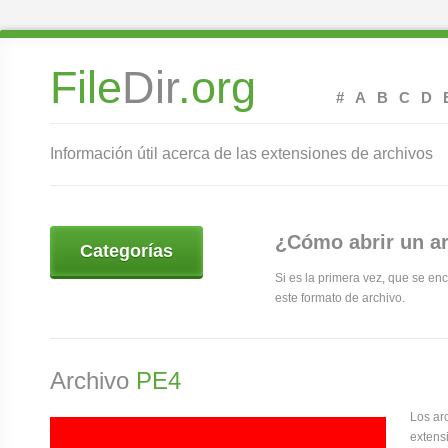
File
Dir
.org
#
A
B
C
D
Información útil acerca de las extensiones de archivos
¿Cómo abrir un a
Categorías
Si es la primera vez, que se en
este formato de archivo.
Archivo
PE4
Los ar
extens