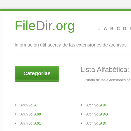
File
Dir
.org
#
A
B
C
D
Información útil acerca de las extensiones de archivos
Lista Alfabética:
Categorías
El listado de las extensiones co
Archivo
.A
Archivo
.ADF
Archivo
.A00
Archivo
.ADG
Archivo
.A01
Archivo
.ADI