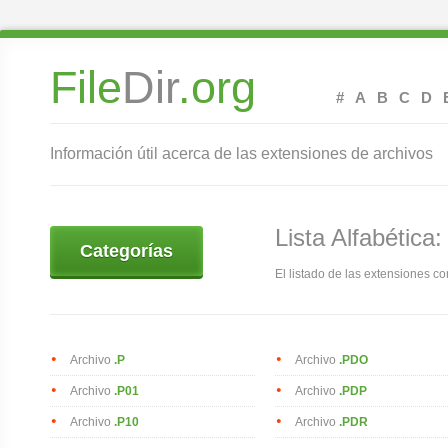
File
Dir
.org
#
A
B
C
D
Información útil acerca de las extensiones de archivos
Lista Alfabética:
Categorías
El listado de las extensiones co
Archivo
.P
Archivo
.PDO
Archivo
.P01
Archivo
.PDP
Archivo
.P10
Archivo
.PDR