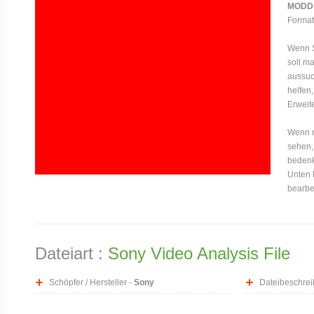
MODD
Formats
Wenn S
soll m
aussuc
helfen,
Erweit
Wenn ma
sehen,
bedenk
Unten 
bearbe
Dateiart :
Sony Video Analysis File
Schöpfer / Hersteller -
Sony
Dateibeschrei