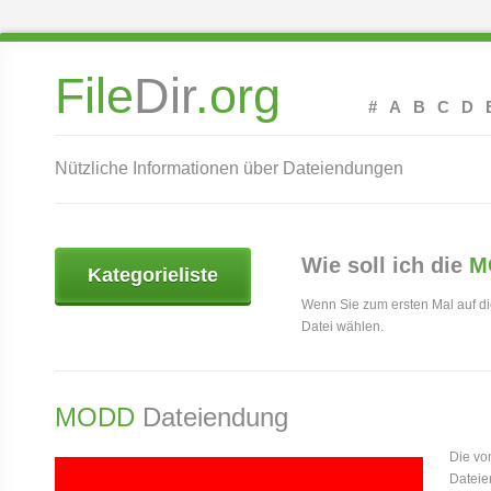
File
Dir
.org
#
A
B
C
D
Nützliche Informationen über Dateiendungen
Wie soll ich die
M
Kategorieliste
Wenn Sie zum ersten Mal auf d
Datei wählen.
MODD
Dateiendung
Die vo
Dateie