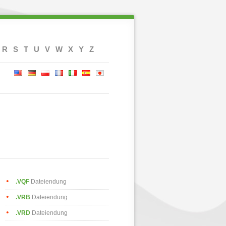
R
S
T
U
V
W
X
Y
Z
.VQF
Dateiendung
.VRB
Dateiendung
.VRD
Dateiendung