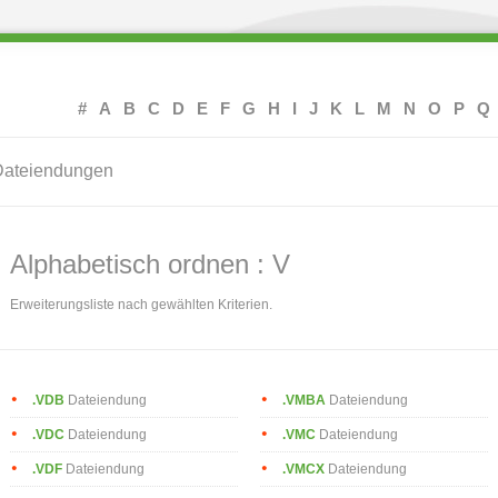
#
A
B
C
D
E
F
G
H
I
J
K
L
M
N
O
P
Q
 Dateiendungen
Alphabetisch ordnen : V
Erweiterungsliste nach gewählten Kriterien.
.VDB
Dateiendung
.VMBA
Dateiendung
.VDC
Dateiendung
.VMC
Dateiendung
.VDF
Dateiendung
.VMCX
Dateiendung