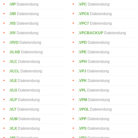
.VIP
Dateiendung
.VPC
Dateiendung
.VIR
Dateiendung
.VPC6
Dateiendung
.VIS
Dateiendung
.VPC7
Dateiendung
.VIV
Dateiendung
.VPCBACKUP
Dateiendung
.VIVO
Dateiendung
.VPD
Dateiendung
.VLAB
Dateiendung
.VPE
Dateiendung
.VLC
Dateiendung
.VPH
Dateiendung
.VLCL
Dateiendung
.VPJ
Dateiendung
.VLE
Dateiendung
.VPK
Dateiendung
.VLG
Dateiendung
.VPL
Dateiendung
.VLP
Dateiendung
.VPM
Dateiendung
.VLT
Dateiendung
.VPOL
Dateiendung
.VLW
Dateiendung
.VPP
Dateiendung
.VLX
Dateiendung
.VPS
Dateiendung
.VM
Dateiendung
.VPX
Dateiendung