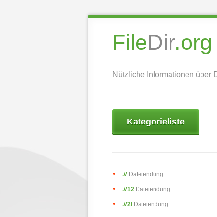
File
Dir
.org
Nützliche Informationen über
Kategorieliste
.V
Dateiendung
.V12
Dateiendung
.V2I
Dateiendung