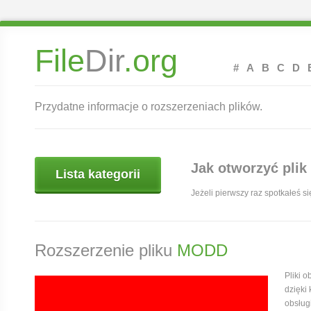
File
Dir
.org
#
A
B
C
D
Przydatne informacje o rozszerzeniach plików.
Jak otworzyć plik
Lista kategorii
Jeżeli pierwszy raz spotkałeś s
Rozszerzenie pliku
MODD
Pliki 
dzięki
obsług