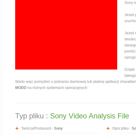
Sony V
Jeżeli
uruchom
Jeżeli
dwukro
danego
pomóc,
oprogr
Dzięki
takieg
Warto więc pomyśleć o pobraniu darmowej lub płatnej aplikacji charaktery
MODD
na różnych systemach operacyjnych:
Typ pliku :
Sony Video Analysis File
Twórca/Producent -
Sony
Opis pliku -
So