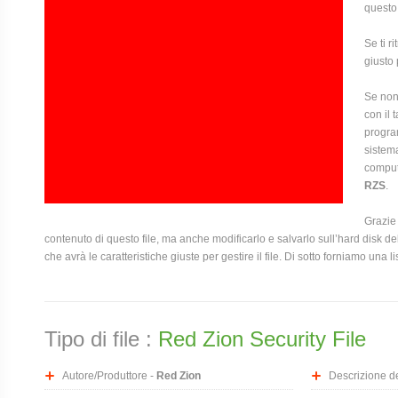
questo
Se ti r
giusto 
Se non 
con il 
program
sistema
compute
RZS
.
Grazie 
contenuto di questo file, ma anche modificarlo e salvarlo sull’hard disk
che avrà le caratteristiche giuste per gestire il file. Di sotto forniamo una l
Tipo di file :
Red Zion Security File
Autore/Produttore -
Red Zion
Descrizione del