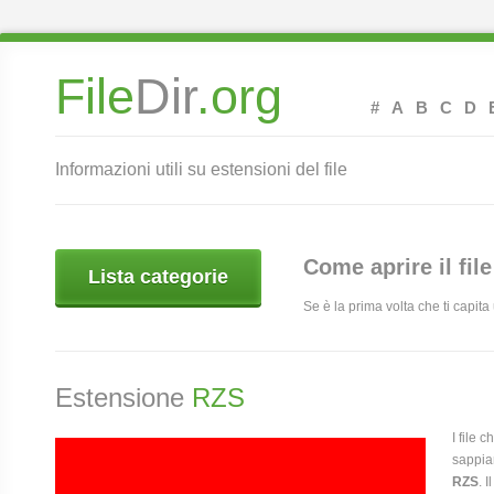
File
Dir
.org
#
A
B
C
D
Informazioni utili su estensioni del file
Come aprire il fil
Lista categorie
Se è la prima volta che ti capit
Estensione
RZS
I file 
sappia
RZS
. 