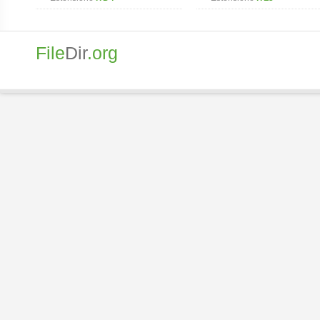
File
Dir
.org