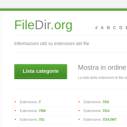
File
Dir
.org
#
A
B
C
D
Informazioni utili su estensioni del file
Mostra in ordine
Lista categorie
La lista delle estensioni di file or
Estensione
.T
Estensione
.TD6
Estensione
.T$M
Estensione
.TDA
Estensione
.T01
Estensione
.TDA3MT