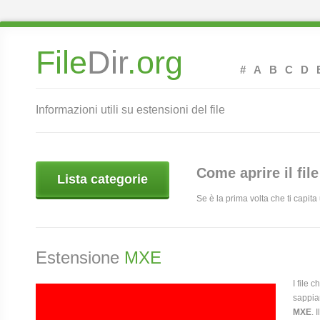
File
Dir
.org
#
A
B
C
D
Informazioni utili su estensioni del file
Come aprire il fil
Lista categorie
Se è la prima volta che ti capit
Estensione
MXE
I file 
sappia
MXE
. 