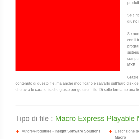
produtt
Se ti r
giusto 
Se non 
con il 
program
sistema
compute
MXE
.
Grazie 
contenuto di questo file, ma anche modificarlo e salvarlo sull’hard disk
che avrà le caratteristiche giuste per gestire il file. Di sotto forniamo una l
Tipo di file :
Macro Express Playable
Autore/Produttore -
Insight Software Solutions
Descrizione del
Macro