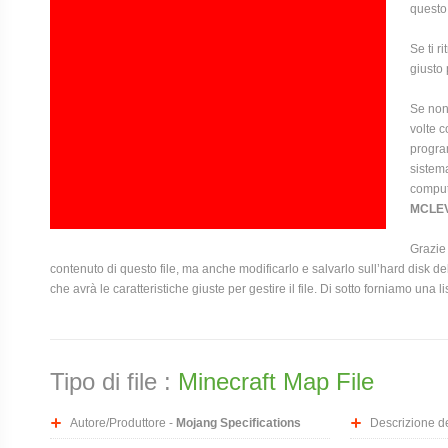
questo
Se ti r
giusto 
Se non 
volte c
program
sistema
compute
MCLE
Grazie 
contenuto di questo file, ma anche modificarlo e salvarlo sull’hard disk
che avrà le caratteristiche giuste per gestire il file. Di sotto forniamo una l
Tipo di file :
Minecraft Map File
Autore/Produttore -
Mojang Specifications
Descrizione del