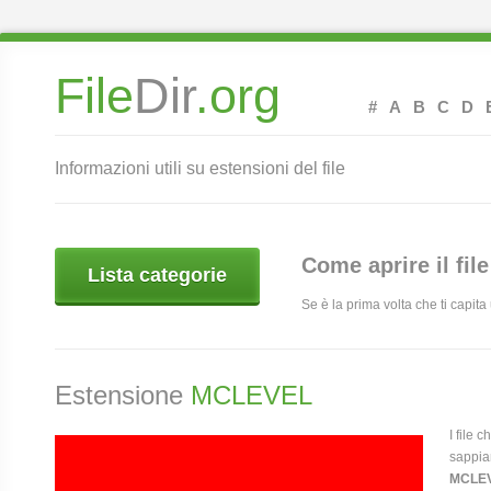
File
Dir
.org
#
A
B
C
D
Informazioni utili su estensioni del file
Come aprire il fil
Lista categorie
Se è la prima volta che ti capit
Estensione
MCLEVEL
I file 
sappia
MCLE