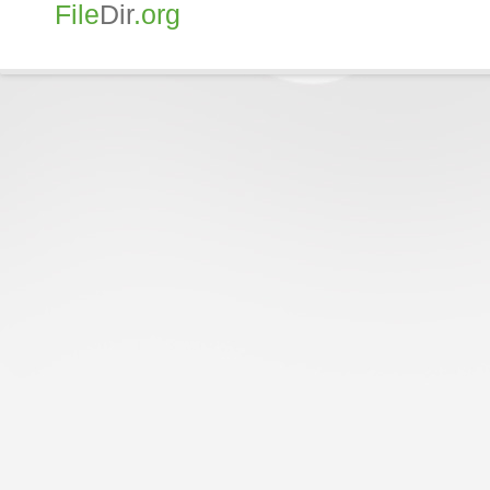
File
Dir
.org