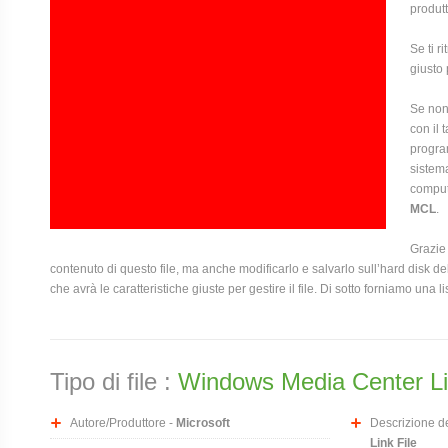
produtt
Se ti r
giusto 
Se non 
con il 
program
sistema
compute
MCL
.
Grazie 
contenuto di questo file, ma anche modificarlo e salvarlo sull’hard disk
che avrà le caratteristiche giuste per gestire il file. Di sotto forniamo una l
Tipo di file :
Windows Media Center Li
Autore/Produttore -
Microsoft
Descrizione del
Link File