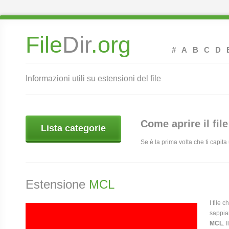
File
Dir
.org
#
A
B
C
D
Informazioni utili su estensioni del file
Come aprire il fil
Lista categorie
Se è la prima volta che ti capit
Estensione
MCL
I file 
sappia
MCL
. 