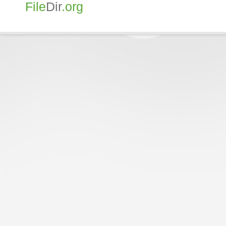
File
Dir
.org