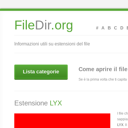
File
Dir
.org
#
A
B
C
D
Informazioni utili su estensioni del file
Come aprire il fil
Lista categorie
Se è la prima volta che ti capit
Estensione
LYX
I file 
sappia
LYX
. 