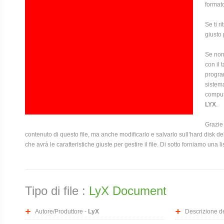
format
Se ti r
giusto 
Se non 
con il 
program
sistema
compute
LYX
.
Grazie 
contenuto di questo file, ma anche modificarlo e salvarlo sull’hard disk
che avrà le caratteristiche giuste per gestire il file. Di sotto forniamo una l
Tipo di file :
LyX Document
Autore/Produttore -
LyX
Descrizione del