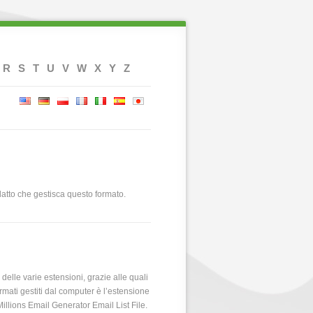
R
S
T
U
V
W
X
Y
Z
datto che gestisca questo formato.
o delle varie estensioni, grazie alle quali
mati gestiti dal computer è l’estensione
illions Email Generator Email List File.