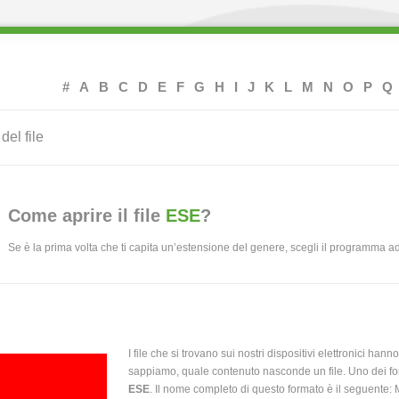
#
A
B
C
D
E
F
G
H
I
J
K
L
M
N
O
P
Q
del file
Come aprire il file
ESE
?
Se è la prima volta che ti capita un’estensione del genere, scegli il programma a
I file che si trovano sui nostri dispositivi elettronici hann
sappiamo, quale contenuto nasconde un file. Uno dei for
ESE
. Il nome completo di questo formato è il seguente: M