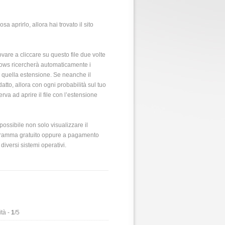
sa aprirlo, allora hai trovato il sito
ovare a cliccare su questo file due volte
ndows ricercherà automaticamente i
n quella estensione. Se neanche il
tto, allora con ogni probabilità sul tuo
a ad aprire il file con l’estensione
ossibile non solo visualizzare il
rogramma gratuito oppure a pagamento
diversi sistemi operativi.
tà -
1
/5