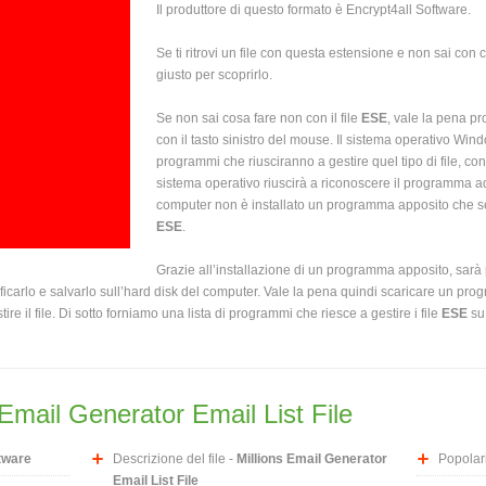
Il produttore di questo formato è Encrypt4all Software.
Se ti ritrovi un file con questa estensione e non sai con co
giusto per scoprirlo.
Se non sai cosa fare non con il file
ESE
, vale la pena pr
con il tasto sinistro del mouse. Il sistema operativo Wi
programmi che riusciranno a gestire quel tipo di file, co
sistema operativo riuscirà a riconoscere il programma ada
computer non è installato un programma apposito che serv
ESE
.
Grazie all’installazione di un programma apposito, sarà p
ficarlo e salvarlo sull’hard disk del computer. Vale la pena quindi scaricare un p
tire il file. Di sotto forniamo una lista di programmi che riesce a gestire i file
ESE
su 
 Email Generator Email List File
tware
Descrizione del file -
Millions Email Generator
Popolari
Email List File