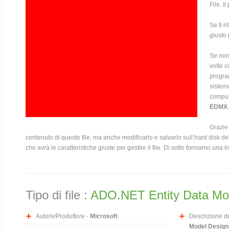
File. I
Se ti r
giusto 
Se non 
volte c
program
sistema
compute
EDMX
.
Grazie 
contenuto di questo file, ma anche modificarlo e salvarlo sull’hard disk
che avrà le caratteristiche giuste per gestire il file. Di sotto forniamo una l
Tipo di file :
ADO.NET Entity Data Mod
Autore/Produttore -
Microsoft
Descrizione del
Model Designe