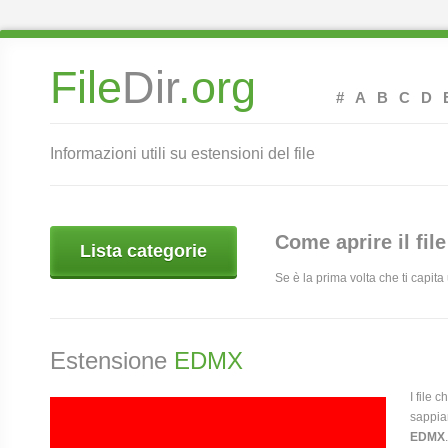
File
Dir
.org
#
A
B
C
D
Informazioni utili su estensioni del file
Come aprire il fil
Lista categorie
Se è la prima volta che ti capit
Estensione
EDMX
I file 
sappia
EDMX