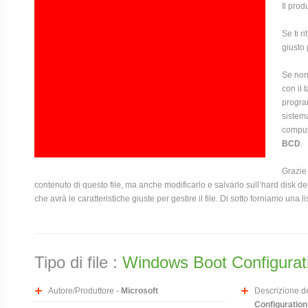
Il prod
Se ti r
giusto 
Se non 
con il 
program
sistema
compute
BCD
.
Grazie 
contenuto di questo file, ma anche modificarlo e salvarlo sull’hard disk
che avrà le caratteristiche giuste per gestire il file. Di sotto forniamo una l
Tipo di file :
Windows Boot Configurati
Autore/Produttore -
Microsoft
Descrizione del
Configuration