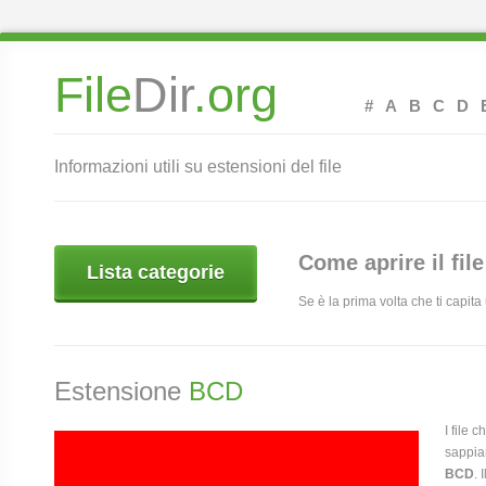
File
Dir
.org
#
A
B
C
D
Informazioni utili su estensioni del file
Come aprire il fil
Lista categorie
Se è la prima volta che ti capit
Estensione
BCD
I file 
sappia
BCD
. 