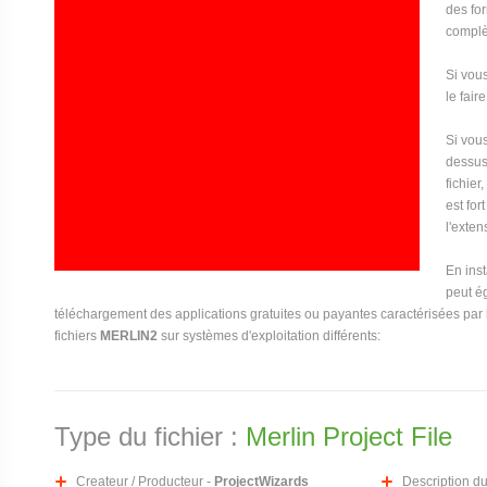
des for
complèt
Si vou
le fair
Si vous
dessus
fichier
est for
l'exte
En ins
peut ég
téléchargement des applications gratuites ou payantes caractérisées par l
fichiers
MERLIN2
sur systèmes d'exploitation différents:
Type du fichier :
Merlin Project File
Createur / Producteur -
ProjectWizards
Description du