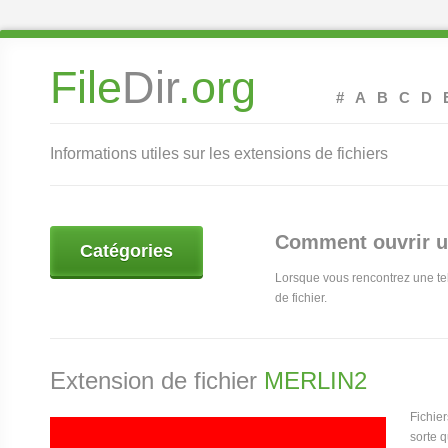
File
Dir
.org
#
A
B
C
D
Informations utiles sur les extensions de fichiers
Comment ouvrir u
Catégories
Lorsque vous rencontrez une tel
de fichier.
Extension de fichier
MERLIN2
Fichie
sorte 