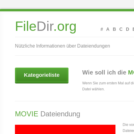
File
Dir
.org
#
A
B
C
D
Nützliche Informationen über Dateiendungen
Wie soll ich die
M
Kategorieliste
Wenn Sie zum ersten Mal auf d
Datei wählen.
MOVIE
Dateiendung
Die vo
Dateie