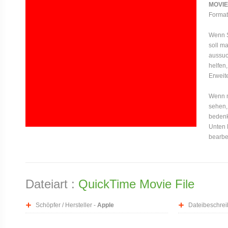
MOVIE
Formats
Wenn S
soll m
aussuc
helfen,
Erweit
Wenn ma
sehen,
bedenk
Unten 
bearbe
Dateiart :
QuickTime Movie File
Schöpfer / Hersteller -
Apple
Dateibeschrei