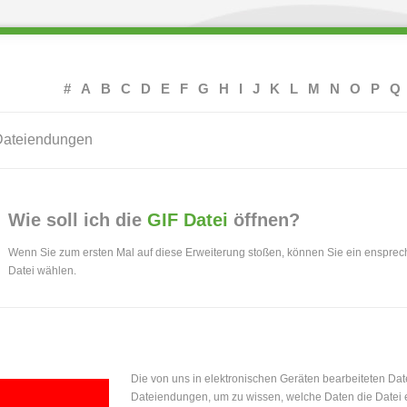
#
A
B
C
D
E
F
G
H
I
J
K
L
M
N
O
P
Q
 Dateiendungen
Wie soll ich die
GIF Datei
öffnen?
Wenn Sie zum ersten Mal auf diese Erweiterung stoßen, können Sie ein ensprec
Datei wählen.
Die von uns in elektronischen Geräten bearbeiteten Dat
Dateiendungen, um zu wissen, welche Daten die Datei e