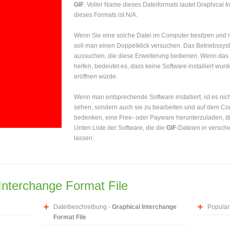
GIF
. Voller Name dieses Dateiformats lautet Graphical 
dieses Formats ist N/A.
Wenn Sie eine solche Datei im Computer besitzen und ni
soll man einen Doppelklick versuchen. Das Betriebssy
aussuchen, die diese Erweiterung bedienen. Wenn das B
helfen, bedeutet es, dass keine Software installiert wurd
eröffnen würde.
Wenn man entsprechende Software installiert, ist es nich
sehen, sondern auch sie zu bearbeiten und auf dem Com
bedenken, eine Free- oder Payware herunterzuladen, di
Unten Liste der Software, die die
GIF
-Dateien in versch
lassen:
Interchange Format File
Dateibeschreibung -
Graphical Interchange
Populari
Format File