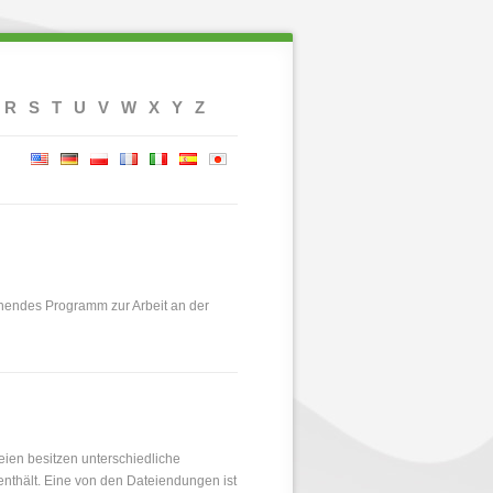
R
S
T
U
V
W
X
Y
Z
hendes Programm zur Arbeit an der
eien besitzen unterschiedliche
nthält. Eine von den Dateiendungen ist