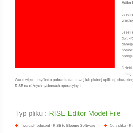
Editor
Jeżeli
uruchom
Jeżeli
dwukro
danego
pomóc,
oprogr
Dzięki
takieg
Warto więc pomyśleć o pobraniu darmowej lub płatnej aplikacji charaktery
RISE
na różnych systemach operacyjnych:
Typ pliku :
RISE Editor Model File
Twórca/Producent -
RISE to Bloome Software
Opis pliku -
RI