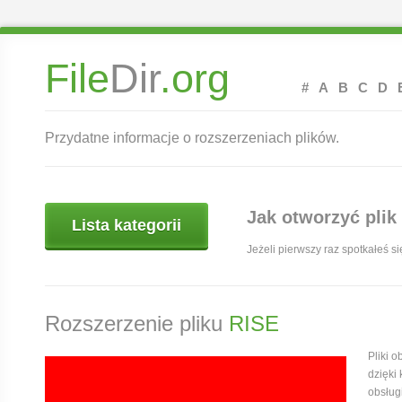
File
Dir
.org
#
A
B
C
D
Przydatne informacje o rozszerzeniach plików.
Jak otworzyć plik
Lista kategorii
Jeżeli pierwszy raz spotkałeś s
Rozszerzenie pliku
RISE
Pliki 
dzięki
obsług