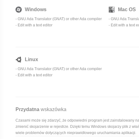
Windows
Mac OS
- GNU Ada Translator (GNAT) or other Ada compiler
- GNU Ada Transla
- Edit with a text editor
- Edit with a text e
Linux
- GNU Ada Translator (GNAT) or other Ada compiler
- Edit with a text editor
Przydatna
wskazówka
Czasami może się zdarzyć, że odpowiedni program jest zainstalowany n
zmienić skojarzenie w rejestrze. Dzięki temu Windows skojarzy plik z wł
wiele problemów dotyczących nieprawidłowego uruchamiania aplikacji.