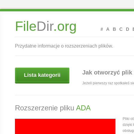
File
Dir
.org
#
A
B
C
D
Przydatne informacje o rozszerzeniach plików.
Jak otworzyć plik
Lista kategorii
Jeżeli pierwszy raz spotkałeś s
Rozszerzenie pliku
ADA
Pliki 
dzięki
obsług