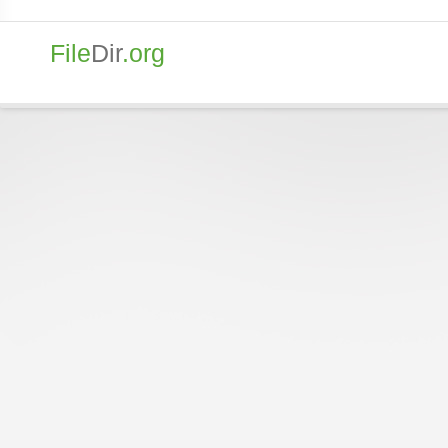
File
Dir
.org