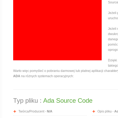
Source
Jeżeli
uruchom
Jeżeli
dwukro
danego
pomóc,
oprogr
Dzięki
takieg
Warto więc pomyśleć o pobraniu darmowej lub płatnej aplikacji charaktery
ADA
na różnych systemach operacyjnych:
Typ pliku :
Ada Source Code
Twórca/Producent -
N/A
Opis pliku -
Ad