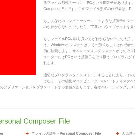
るファイル形式の一つに、
PC
という拡張子があります。そ
Composer Fileです。このファイル形式の作成者は、Perso
もしあなたのコンピューターにこのような拡張子のファ
のかわからないのでしたら、丁度いいウェブサイトを見
もしファイル
PC
の取り扱い方がわからないのでしたら
う。Windowsのシステムは、その形式もしくは作成
的に検索します。オペレーティングシステムがその取り
ューターには
PC
という拡張子を取り扱うプログラムが
れます。
適切なプログラムをインストールすることにより、その
でなく、その編集やコンピューターのハードディスクへ
のアプリケーションをダウンロードする価値があります。各オペレーティングシス
ersonal Composer File
er
ファイルの説明 -
Personal Composer File
人気度 