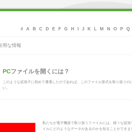
#
A
B
C
D
E
F
G
H
I
J
K
L
M
N
O
P
Q
有用な情報
PC
ファイルを開くには？
このような拡張子に初めて遭遇したのであれば、このファイル形式を取り扱うの
い。
私たちが電子機器で取り扱うファイルには、様々な拡張
イルにどのようなデータがあるのかを知ることができま