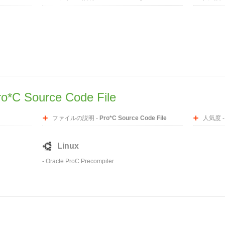
ro*C Source Code File
ファイルの説明 -
Pro*C Source Code File
人気度 
Linux
-
Oracle ProC Precompiler